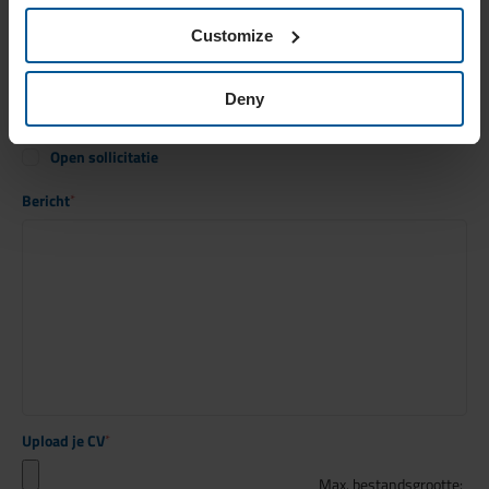
Functie
*
Customize
Service Planner
Servicemedewerker
Deny
Hulpmonteur
Stagiair(e) Mechatronica/Werktuigbouwkunde
Open sollicitatie
Bericht
*
Upload je CV
*
Max. bestandsgrootte: